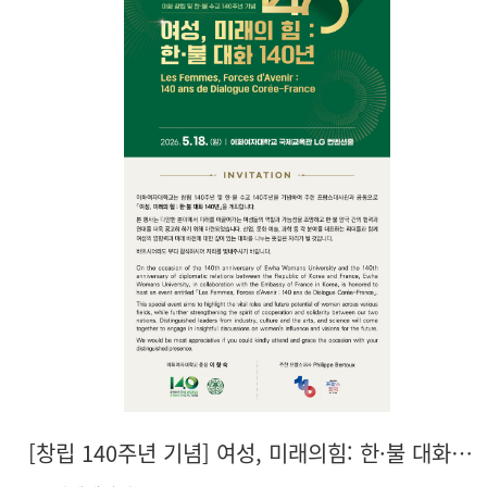
[창립 140주년 기념] 여성, 미래의힘: 한·불 대화 140년 (5/18)